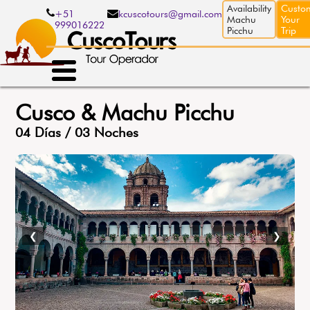
Pasar
Availability
Custo
+51
kcuscotours@gmail.com
al
Machu
Your
999016222
contenido
Picchu
Trip
principal
Cusco & Machu Picchu
04 Días / 03 Noches
❮
❯